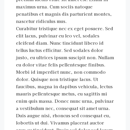
maximus urna. Cum sociis natoque
penatibus et magnis dis parturient montes,
nascetur ridiculus mus.
Curabitur tristique nec ex eget posuere. Sed
elit lacus, pulvinar eu leo vel, sodales
eleifend diam. Nunc tincidunt libero id
tellus luctus efficitur. Sed sodales dolor
justo, eu ultrices ipsum suscipit non. Nullam
eu dolor vitae felis pellentesque finibus.
Morbi id imperdiet nunc, non commodo
dolor. Quisque non tristique lacus. Ut
faucibus, magna in dapibus vehicula, lectus
mauris pellentesque metus, eu sagittis mi
enim quis massa. Donec nunc urna, pulvinar
a vestibulum nec, consequat sit amet urna.
Duis augue nisi, rhoncus sed consequat eu,
lobortis ut dui. Vivamus placerat auctor
arcu eu tincidunt. Proin vel dolor sed lorem